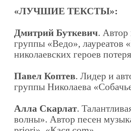
«ЛУЧШИЕ ТЕКСТЫ»:
Дмитрий Буткевич
. Автор
группы «Ведо», лауреатов 
николаевских героев потеря
Павел Коптев
. Лидер и ав
группы Николаева «Собачье
Алла Скарлат
. Талантлива
волны». Автор песен музык
priori», «Кася.com».