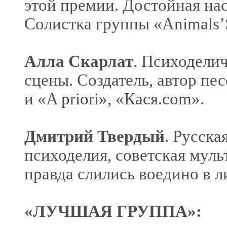
этой премии. Достойная на
Солистка группы «Animals’S
Алла Скарлат
. Психоделич
сцены. Создатель, автор пе
и «A priori», «Кася.com».
Дмитрий Твердый
. Русска
психоделия, советская мул
правда слились воедино в 
«ЛУЧШАЯ ГРУППА»: