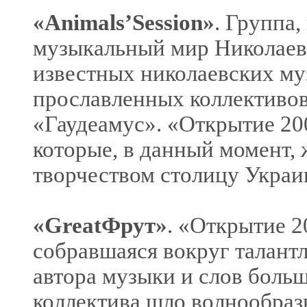
«Animals’Session»
. Группа,
музыкальный мир Николаева
известных николаевских му
прославленных коллективов,
«Гаудеамус». «Открытие 20
которые, в данный момент,
творчеством столицу Украи
«GreatФрут»
. «Открытие 2
собравшаяся вокруг талант
автора музыки и слов больш
коллектива шло волнообразн