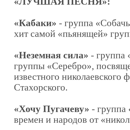
«ЛУЧШАЯ ПЕСНЯ»:
«Кабаки»
- группа «Собач
хит самой «пьянящей» груп
«Неземная сила»
- группа 
группы «Серебро», посвящ
известного николаевского 
Стахорского.
«Хочу Пугачеву»
- группа 
времен и народов от «нико