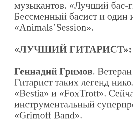
музыкантов. «Лучший бас-ги
Бессменный басист и один 
«Animals’Session».
«ЛУЧШИЙ ГИТАРИСТ»:
Геннадий Гримов
. Ветеран
Гитарист таких легенд нико
«Bestia» и «FoxTrott». Сей
инструментальный суперпр
«Grimoff Band».