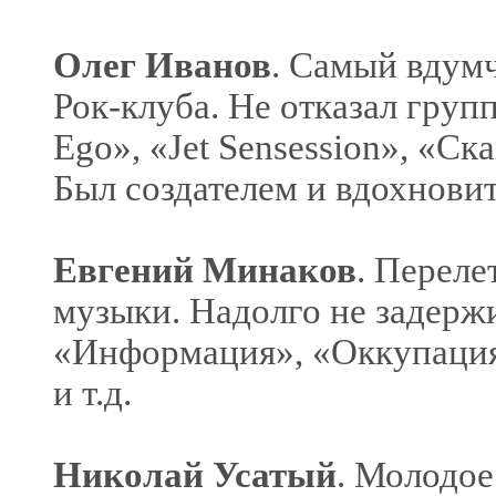
Олег Иванов
. Самый вдумч
Рок-клуба. Не отказал груп
Ego», «Jet Sensession», «Ск
Был создателем и вдохнов
Евгений Минаков
. Переле
музыки. Надолго не задержи
«Информация», «Оккупация
и т.д.
Николай Усатый
. Молодое